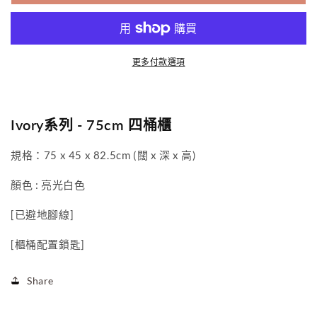
櫃
櫃
數
數
量
量
更多付款選項
減
增
少
加
Ivory系列 - 75cm 四桶櫃
規格：75 x 45 x 82.5
cm (闊 x 深 x 高)
顏色 : 亮光白色
[已避地腳線]
[櫃桶配置鎖匙]
Share