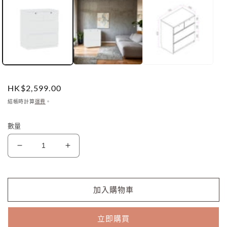
回
應
中
開
啟
多
媒
體
檔
定
HK$2,599.00
案
價
1
結帳時計算
運費
。
數量
Ivory
Ivory
系
系
列
列
-
-
加入購物車
75cm
75cm
四
四
立即購買
桶
桶